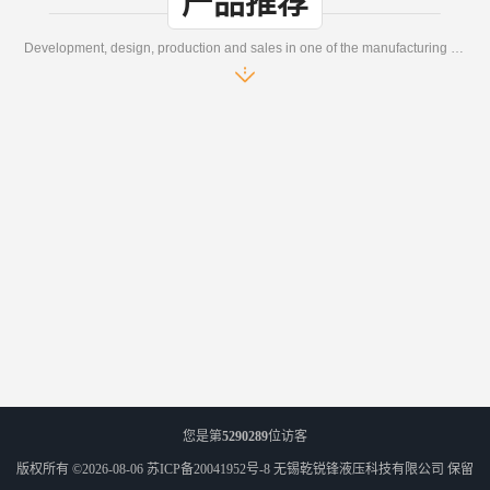
产品推荐
Development, design, production and sales in one of the manufacturing enterprises
您是第
5290289
位访客
版权所有 ©2026-08-06
苏ICP备20041952号-8
无锡乾锐锋液压科技有限公司
保留