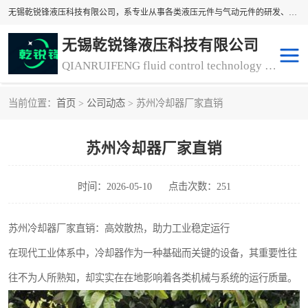
无锡乾锐锋液压科技有限公司，系专业从事各类液压元件与气动元件的研发、生产和销售业务为一体的生产型齿轮泵厂家、液压齿轮泵厂家。主要生产销售风冷式冷却器、液压油风冷却器，冷却器厂家直销、齿轮泵型号、齿轮泵厂家排名详情可来电咨询！
无锡乾锐锋液压科技有限公司
QIANRUIFENG fluid control technology co. LTD
当前位置：
首页
>
公司动态
> 苏州冷却器厂家直销
液压泵
液压阀
苏州冷却器厂家直销
冷却器厂家直销
过滤器
离合器、制动器
气动元器件
时间：2026-05-10
点击次数：251
齿轮泵厂家
苏州冷却器厂家直销：高效散热，助力工业稳定运行
在现代工业体系中，冷却器作为一种基础而关键的设备，其重要性往
往不为人所熟知，却实实在在地影响着各类机械与系统的运行质量。